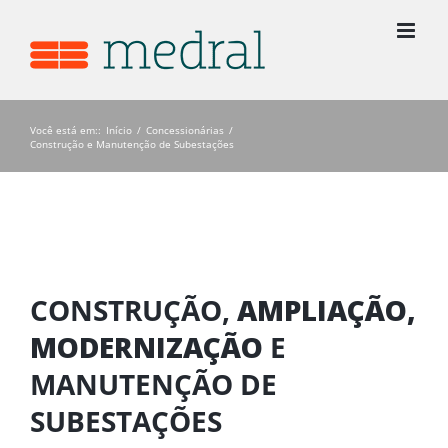
Ir
para
o
conteúdo
Você está em:
:
Início
/
Concessionárias
/
Construção e Manutenção de Subestações
CONSTRUÇÃO,
AMPLIAÇÃO,
MODERNIZAÇÃO
E
MANUTENÇÃO DE
SUBESTAÇÕES