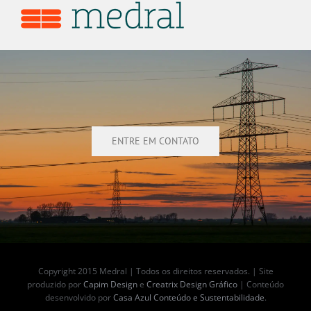
ENTRE EM CONTATO
Copyright 2015 Medral | Todos os direitos reservados. | Site
produzido por
Capim Design
e
Creatrix Design Gráfico
| Conteúdo
desenvolvido por
Casa Azul Conteúdo e Sustentabilidade
.