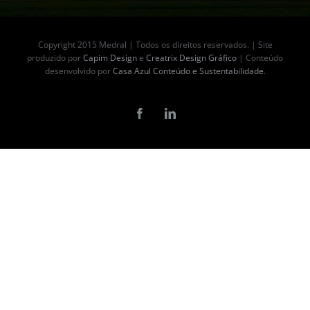
Copyright 2015 Medral | Todos os direitos reservados. | Site
produzido por
Capim Design
e
Creatrix Design Gráfico
| Conteúdo
desenvolvido por
Casa Azul Conteúdo e Sustentabilidade
.
Facebook
LinkedIn