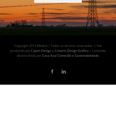
Copyright 2015 Medral | Todos os direitos reservados. | Site
produzido por
Capim Design
e
Creatrix Design Gráfico
| Conteúdo
desenvolvido por
Casa Azul Conteúdo e Sustentabilidade
.
Facebook
LinkedIn