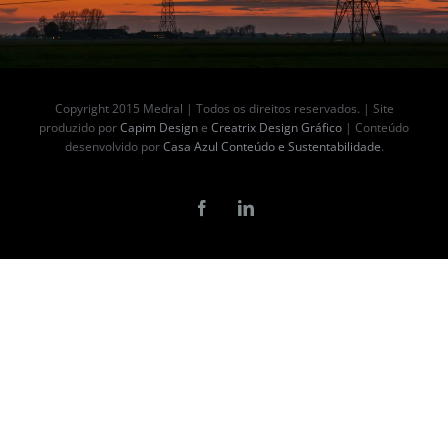
Copyright 2015 Medral | Todos os direitos reservados. | Site
produzido por
Capim Design
e
Creatrix Design Gráfico
| Conteúdo
desenvolvido por
Casa Azul Conteúdo e Sustentabilidade
.
Facebook
LinkedIn