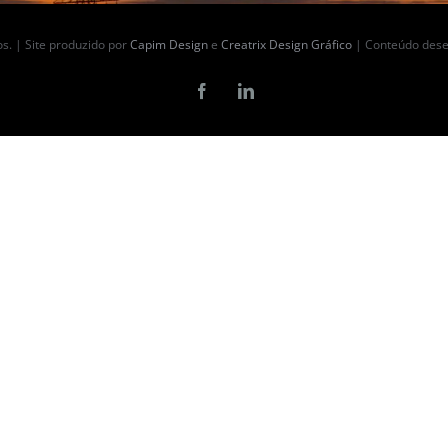
s. | Site produzido por
Capim Design
e
Creatrix Design Gráfico
| Conteúdo dese
Facebook
LinkedIn