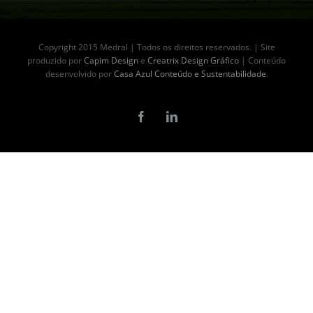
Copyright 2015 Medral | Todos os direitos reservados. | Site
produzido por
Capim Design
e
Creatrix Design Gráfico
| Conteúdo
desenvolvido por
Casa Azul Conteúdo e Sustentabilidade
.
Facebook
LinkedIn