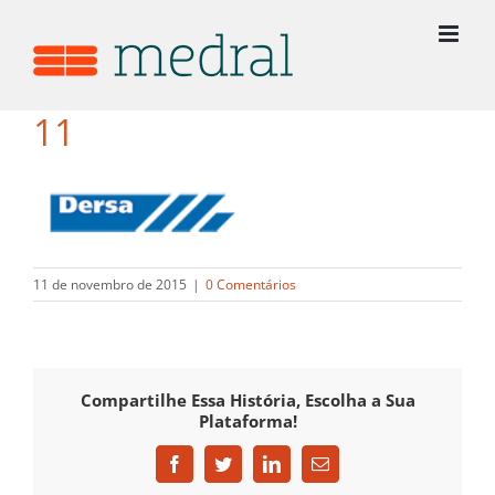
Ir
para
o
conteúdo
11
11 de novembro de 2015
|
0 Comentários
Compartilhe Essa História, Escolha a Sua
Plataforma!
Facebook
Twitter
LinkedIn
E-
mail