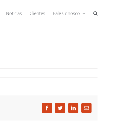
Notícias
Clientes
Fale Conosco
Facebook
Twitter
LinkedIn
E-
mail