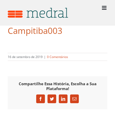
Ir
para
o
conteúdo
Campitiba003
16 de setembro de 2019
|
0 Comentários
Compartilhe Essa História, Escolha a Sua
Plataforma!
Facebook
Twitter
LinkedIn
E-
mail