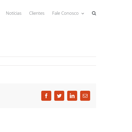
Notícias
Clientes
Fale Conosco
Facebook
Twitter
LinkedIn
E-
mail