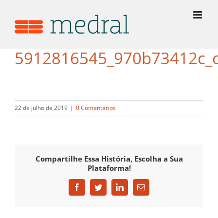
Ir
para
o
conteúdo
5912816545_970b73412c_
22 de julho de 2019
|
0 Comentários
Compartilhe Essa História, Escolha a Sua
Plataforma!
Facebook
Twitter
LinkedIn
E-
mail